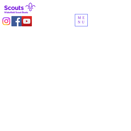
ME
NU